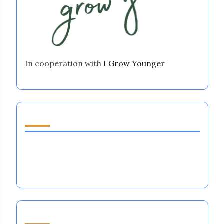
In cooperation with
I Grow Younger
Descubrir una publicación aleatoria
Apoyo al Emprendimiento Juvenil: Mejorando
la Regulación Emocional para Atletas
Aspirantes en Grandes Deportes
Navegar by Category