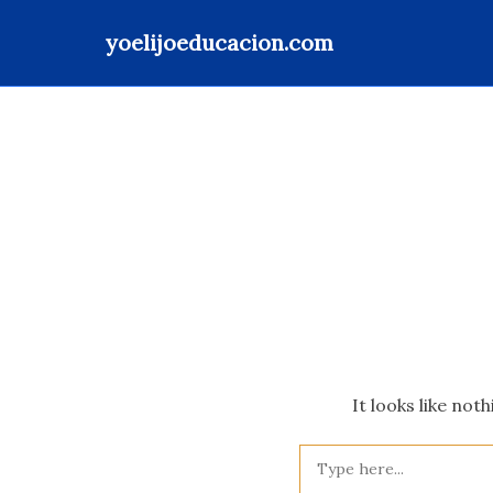
yoelijoeducacion.com
Skip
to
content
It looks like not