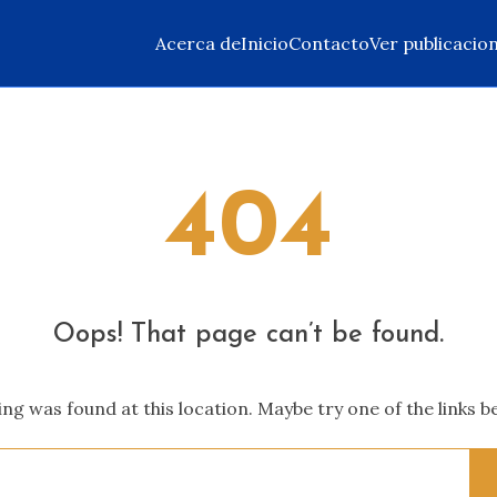
Acerca de
Inicio
Contacto
Ver publicacio
404
Oops! That page can’t be found.
hing was found at this location. Maybe try one of the links 
Search
for: