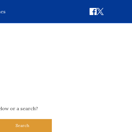
nes
below or a search?