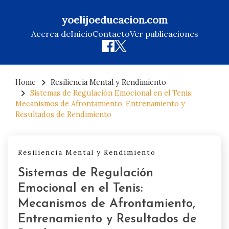
yoelijoeducacion.com
Acerca de
Inicio
Contacto
Ver publicaciones
Skip
to
Home
Resiliencia Mental y Rendimiento
Sistemas de Regulación Emocional en el Tenis:
content
Mecanismos de Afrontamiento, Entrenamiento y
Resultados de Rendimiento
Resiliencia Mental y Rendimiento
Sistemas de Regulación
Emocional en el Tenis:
Mecanismos de Afrontamiento,
Entrenamiento y Resultados de