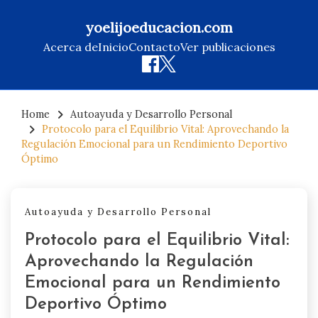
yoelijoeducacion.com
Acerca de
Inicio
Contacto
Ver publicaciones
Skip
to
Home
Autoayuda y Desarrollo Personal
Protocolo para el Equilibrio Vital: Aprovechando la
content
Regulación Emocional para un Rendimiento Deportivo
Óptimo
Autoayuda y Desarrollo Personal
Protocolo para el Equilibrio Vital:
Aprovechando la Regulación
Emocional para un Rendimiento
Deportivo Óptimo