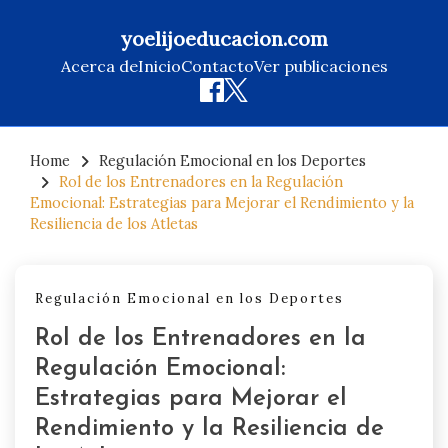
yoelijoeducacion.com
Acerca de
Inicio
Contacto
Ver publicaciones
Skip
to
Home
Regulación Emocional en los Deportes
Rol de los Entrenadores en la Regulación
content
Emocional: Estrategias para Mejorar el Rendimiento y la
Resiliencia de los Atletas
Regulación Emocional en los Deportes
Rol de los Entrenadores en la
Regulación Emocional:
Estrategias para Mejorar el
Rendimiento y la Resiliencia de