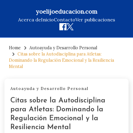
yoelijoeducacion.com
Acerca de
Inicio
Contacto
Ver publicaciones
Skip
to
Home
Autoayuda y Desarrollo Personal
Citas sobre la Autodisciplina para Atletas:
content
Dominando la Regulación Emocional y la Resiliencia
Mental
Autoayuda y Desarrollo Personal
Citas sobre la Autodisciplina
para Atletas: Dominando la
Regulación Emocional y la
Resiliencia Mental